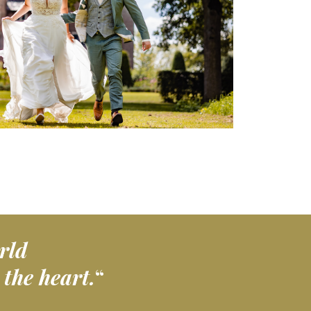
rld
 the heart.
“