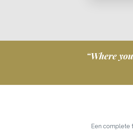
“Where you g
Een complete t