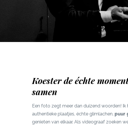
Koester de échte momen
samen
Een foto zegt meer dan duizend woorden! Ik
authentieke plaatjes, échte glimlachen,
puur 
genieten van elkaar. Als videograaf zoeken w