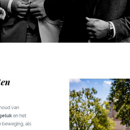
ten
 houd van
geluk
en het
e beweging, als