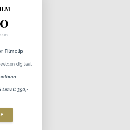
ILM
50
kket
ten
Filmclip
beelden digitaal
toalbum
.w.v.€ 350,-
SE