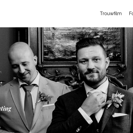
Trouwfilm
F
ting