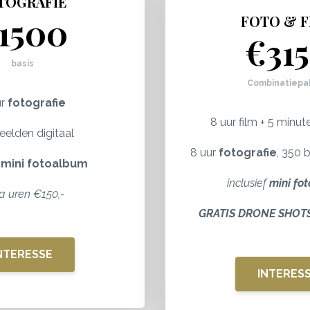
TOGRAFIE
1500
FOTO & F
€31
basis
Combinatiepa
ur
fotografie
8 uur film + 5 minu
eelden digitaal
8 uur
fotografie
, 350 
f
mini fotoalbum
inclusief
mini fo
ra uren €150,-
GRATIS DRONE SHOTS t
NTERESSE
INTERES