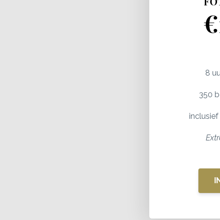
FO
€
8 u
350 b
inclusie
Ext
I