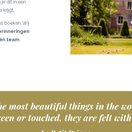
e dit in een
krijgt.
ns boeken. Wij
erinneringen
én team
.
he most beautiful things in the wo
een or touched, they are felt with