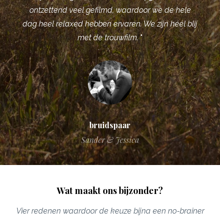
ontzettend veel gefilmd, waardoor we de hele
dag heel relaxed hebben ervaren. We zijn héél blij
met de trouwfilm.
"
bruidspaar
Sander & Jessica
Wat maakt ons bijzonder?
Vier redenen waardoor de keuze bijna een no-brainer